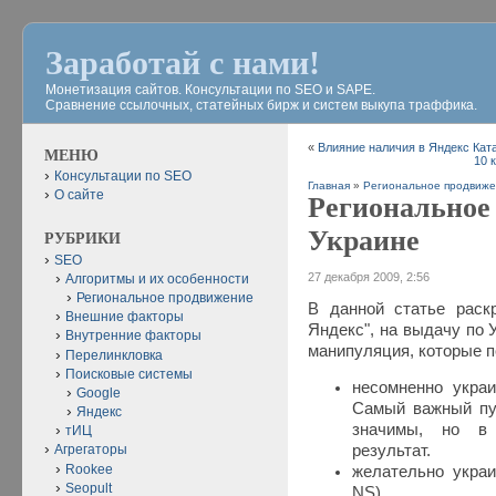
Заработай с нами!
Монетизация сайтов. Консультации по SEO и SAPE.
Сравнение ссылочных, статейных бирж и систем выкупа траффика.
«
Влияние наличия в Яндекс Кат
МЕНЮ
10 
Консультации по SEO
Главная
»
Региональное продвиж
О сайте
Региональное
Украине
РУБРИКИ
SEO
27 декабря 2009, 2:56
Алгоритмы и их особенности
Региональное продвижение
В данной статье раск
Внешние факторы
Яндекс", на выдачу по 
Внутренние факторы
манипуляция, которые п
Перелинкловка
Поисковые системы
несомненно украи
Google
Самый важный пу
Яндекс
значимы, но в 
тИЦ
результат.
Агрегаторы
Rookee
желательно украи
Seopult
NS)