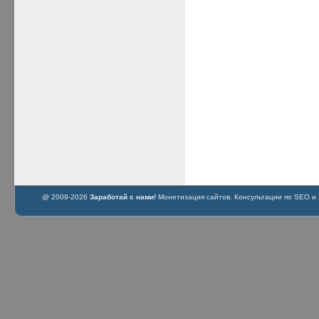
@ 2009-2026
Заработай с нами!
Монетизация сайтов. Консультации по SEO и S