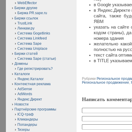
WebEffector
в Google указывае
Биржи другие
в Яндекс.Директе 
Биржа PR.sape.ru
сайта, также буд
Биржи ссылок
ЯВМ
TrustLink
указать на сайте 
Линкам.ру
кодом страны), д
Система Gogetlinks
номера здания
Система Linkfeed
Система Sape
желательно какой
Система Uniplace
полностью на рус
Биржи статей
текст сайта оптим
Система Sape (статьи)
в TITLE указываем
Домены
Где регистрировать?
Каталоги
Рубрики
Региональное прод
Яндекс.Каталог
Региональное продвижение
,
Контекстная реклама
AdSense
AdWords
Написать коммента
Яндекс.Директ
Новости
Партнёрские программы
ICQ-траф
Кликандеры
Попандеры
Тизеры