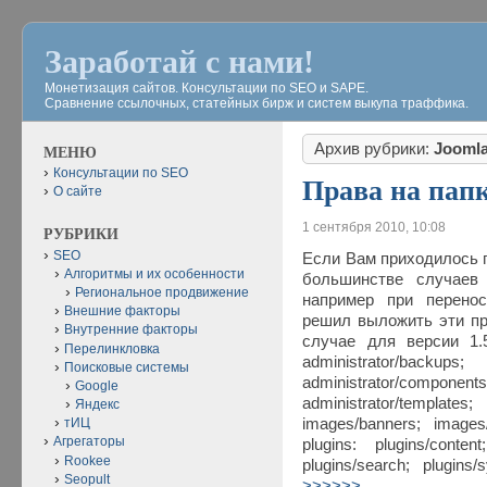
Заработай с нами!
Монетизация сайтов. Консультации по SEO и SAPE.
Сравнение ссылочных, статейных бирж и систем выкупа траффика.
Архив рубрики:
Jooml
МЕНЮ
Консультации по SEO
Права на пап
О сайте
1 сентября 2010, 10:08
РУБРИКИ
SEO
Если Вам приходилось п
Алгоритмы и их особенности
большинстве случаев 
Региональное продвижение
например при перенос
Внешние факторы
решил выложить эти пр
Внутренние факторы
случае для версии 1.
Перелинкловка
administrator/bac
Поисковые системы
administrator/compo
Google
administrator/templa
Яндекс
images/banners; images
тИЦ
Агрегаторы
plugins: plugins/content;
Rookee
plugins/search; plugin
Seopult
>>>>>>