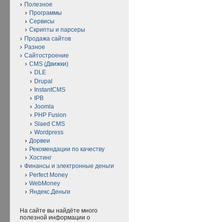
Полезное
Программы
Сервисы
Скрипты и парсеры
Продажа сайтов
Разное
Сайтостроение
CMS (Движки)
DLE
Drupal
InstantCMS
IPB
Joomla
PHP Fusion
Slaed CMS
Wordpress
Дорвеи
Рекомендации по качеству
Хостинг
Финансы и электронные деньги
Perfect Money
WebMoney
Яндекс.Деньги
На сайте вы найдёте много
полезной информации о