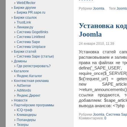
WebEffector
Биржи другие
Рубрики
Joomla
.
Теги
Jooml
Биржа PR.sape.ru
Биржи ссылок
TrustLink
Установка код
Линкам.ру
Joomla
Система Gogetlinks
Система Linkfeed
Система Sape
24 января 2010, 11:39
Система Uniplace
Установка статей са
Биржи статей
Система Sape (статьи)
распаковываем и залива
Домены
права на файлах не тр
Где регистрировать?
define('_SAPE_
Каталоги
require_once($_SERVER
Яндекс.Каталог
$o['request_uri'] = get
Контекстная реклама
new SAPE_article
AdSense
>return_announcements(
AdWords
ссылки продаются, 
Яндекс.Директ
добавляем: $sape_artic
Новости
Партнёрские программы
вывода анансов: <?php
ICQ-траф
Рубрики
Joomla
,
Система Sap
Кликандеры
Комментариев:
0
Попандеры
Тизеры