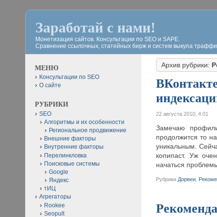
Заработай с нами!
Монетизация сайтов. Консультации по SEO и SAPE.
Сравнение ссылочных, статейных бирж и систем выкупа траффи
Архив рубрики:
Р
МЕНЮ
Консультации по SEO
ВКонтакте
О сайте
индексаци
РУБРИКИ
SEO
22 августа 2010, 4:01
Алгоритмы и их особенности
Замечаю профили
Региональное продвижение
продолжится то на
Внешние факторы
уникальным. Сейча
Внутренние факторы
копипаст. Уж оче
Перелинкловка
Поисковые системы
начаться проблемы
Google
Рубрики
Дорвеи
,
Рекоме
Яндекс
тИЦ
Агрегаторы
Рекоменда
Rookee
Seopult