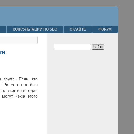
Я
КОНСУЛЬТАЦИИ ПО SEO
О САЙТЕ
ФОРУМ
ля
 групп. Если это
е. Ранее он же был
то в контекте один
могут из-за этого