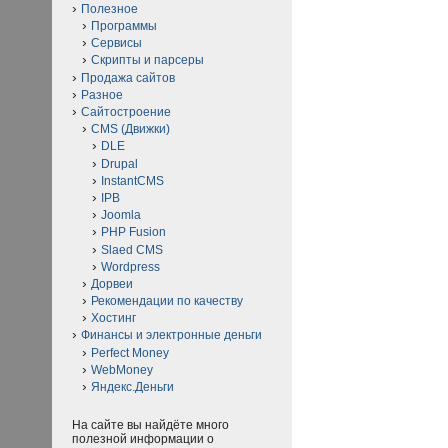
Полезное
Программы
Сервисы
Скрипты и парсеры
Продажа сайтов
Разное
Сайтостроение
CMS (Движки)
DLE
Drupal
InstantCMS
IPB
Joomla
PHP Fusion
Slaed CMS
Wordpress
Дорвеи
Рекомендации по качеству
Хостинг
Финансы и электронные деньги
Perfect Money
WebMoney
Яндекс.Деньги
На сайте вы найдёте много
полезной информации о