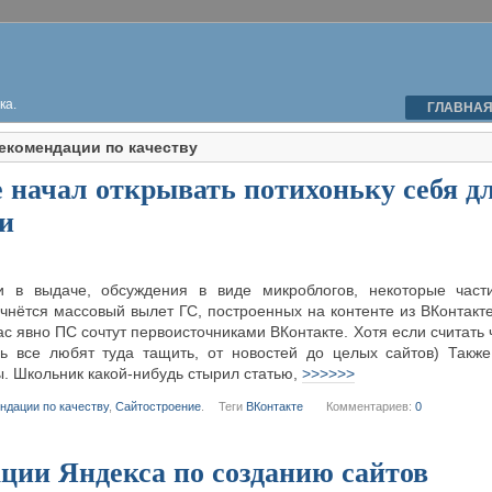
ка.
ГЛАВНА
екомендации по качеству
 начал открывать потихоньку себя д
и
 в выдаче, обсуждения в виде микроблогов, некоторые части
чнётся массовый вылет ГС, построенных на контенте из ВКонтакт
с явно ПС сочтут первоисточниками ВКонтакте. Хотя если считать ч
нь все любят туда тащить, от новостей до целых сайтов) Также 
. Школьник какой-нибудь стырил статью,
>>>>>>
ндации по качеству
,
Сайтостроение
.
Теги
ВКонтакте
Комментариев:
0
ции Яндекса по созданию сайтов