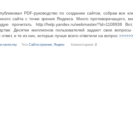
публиковал PDF-руководство по созданию сайтов, собрав все к
нного сайта с точки зрения Яндекса. Много противоречащего, м
дую прочитать. http://help.yandex.ru/webmaster/?id=1108938 Во
дстве: Десятки миллионов пользователей задают свои вопросы
 ответ, и те из них, которые лучше всего ответили на вопрос
>>>>>
о качеству
.
Теги
Сайтостроение
,
Яндекс
Комментариев:
0