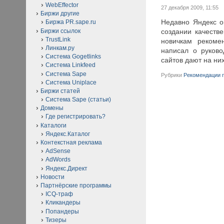
WebEffector
27 декабря 2009, 11:55
Биржи другие
Недавно Яндекс о
Биржа PR.sape.ru
Биржи ссылок
создании качестве
TrustLink
новичкам рекомен
Линкам.ру
написал о руково
Система Gogetlinks
сайтов дают на них
Система Linkfeed
Система Sape
Рубрики
Рекомендации п
Система Uniplace
Биржи статей
Система Sape (статьи)
Домены
Где регистрировать?
Каталоги
Яндекс.Каталог
Контекстная реклама
AdSense
AdWords
Яндекс.Директ
Новости
Партнёрские программы
ICQ-траф
Кликандеры
Попандеры
Тизеры