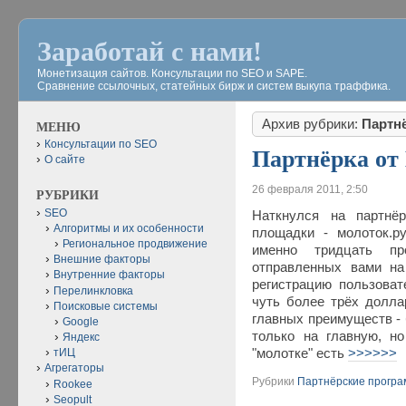
Заработай с нами!
Монетизация сайтов. Консультации по SEO и SAPE.
Сравнение ссылочных, статейных бирж и систем выкупа траффика.
Архив рубрики:
Партн
МЕНЮ
Консультации по SEO
Партнёрка от
О сайте
26 февраля 2011, 2:50
РУБРИКИ
SEO
Наткнулся на партнёр
Алгоритмы и их особенности
площадки - молоток.р
Региональное продвижение
именно тридцать пр
Внешние факторы
отправленных вами на
Внутренние факторы
регистрацию пользоват
Перелинкловка
чуть более трёх долла
Поисковые системы
главных преимуществ - 
Google
только на главную, н
Яндекс
"молотке" есть
>>>>>>
тИЦ
Агрегаторы
Рубрики
Партнёрские прогр
Rookee
Seopult