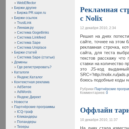
WebEffector
Рекламная ст
Биржи другие
Биржа PR.sape.ru
с Nolix
Биржи ссылок
TrustLink
Линкам.ру
12 декабря 2010, 2:34
Система Gogetlinks
Решил на днях потести
Система Linkfeed
сайте, точнее на этом 
Система Sape
рекламная строчка, кот
Система Uniplace
сайта, для теста выбр
Биржи статей
Система Sape (статьи)
текстов расскажу что 
Домены
ставки на количество п
Где регистрировать?
это JS-код выданный 
Каталоги
SRC='http://nolix.ru/ja
Яндекс.Каталог
боюсь подобные коды 
Контекстная реклама
AdSense
Рубрики
Партнёрские прогр
AdWords
Комментариев:
0
Яндекс.Директ
Новости
Партнёрские программы
Оффлайн тар
ICQ-траф
Кликандеры
10 декабря 2010, 11:37
Попандеры
Тизеры
На днях стала извест