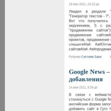
19 мая 2011, 10:10 дп
Увидел в разделе "
"Генератор текстов - ?"
Вот что получилось 
окружением, 5 с ра
"продвижение сайтов"
продвижение сайтов
проектов, продвижение 
спешите#/a#. #a#Опт
сайтов#/a#. #a#продвиж
Рубрики
Система Sape
.
Ко
Google News –
добавления
14 мая 2011, 9:39 дп
В связи с вебмасте
столкнуться с Google N
английская форма запол
добавить сайт в Гугл 