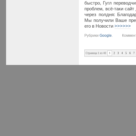
быстро, Гугл переводчи
проблем, всё-таки сайт
через полдня: Благода
Мы получили Ваше пре
его в Новости
>>>>>>
Рубрики
Google
.
Коммент
Страница 1 из 40
1
2
3
4
5
6
7