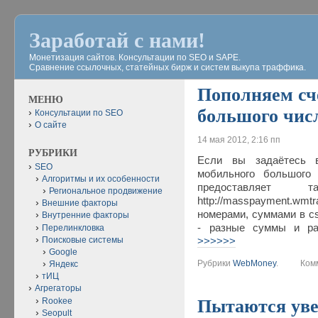
Заработай с нами!
Монетизация сайтов. Консультации по SEO и SAPE.
Сравнение ссылочных, статейных бирж и систем выкупа траффика.
Пополняем сч
МЕНЮ
большого чис
Консультации по SEO
О сайте
14 мая 2012, 2:16 пп
РУБРИКИ
Если вы задаётесь в
SEO
мобильного большого 
Алгоритмы и их особенности
предоставляе
Региональное продвижение
http://masspayment.wmtr
Внешние факторы
номерами, суммами в c
Внутренние факторы
- разные суммы и ра
Перелинкловка
Поисковые системы
>>>>>>
Google
Рубрики
WebMoney
.
Комме
Яндекс
тИЦ
Агрегаторы
Пытаются уве
Rookee
Seopult