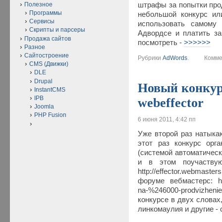
штрафы за попытки прод
Полезное
Программы
небольшой конкурс ил
Сервисы
использовать самому 
Скрипты и парсеры
Адвордсе и платить за
Продажа сайтов
посмотреть -
>>>>>>
Разное
Сайтостроение
Рубрики
AdWords
.
Коммен
CMS (Движки)
DLE
Drupal
Новый конкурс
InstantCMS
IPB
webeffector
Joomla
PHP Fusion
6 июня 2011, 4:42 пп
Уже второй раз натыкаю
этот раз конкурс орг
(системой автоматическ
и в этом поучаствую
http://effector.webma
форуме вебмастерс: http
na-%246000-prodvizhenie
конкурсе в двух словах
линкомаулия и другие -