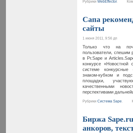
Рубрики
WebEffector
.
Комм
Сапа рекомен
сайты
1 июня 2011, 9:56 дп
Только что на поч
пользователи, спешим 
в Pr.Sape и Articles.S
конкурсе «Новостной 
системе конкурсные
знаком-кубком и под
площадки, участв
качественными ново
перспективами дальнейш
Рубрики
Система Sape
.
Ко
Биржа Sape.ru
анкоров, текс