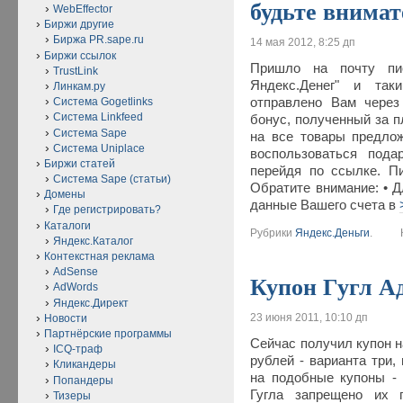
будьте внимат
WebEffector
Биржи другие
Биржа PR.sape.ru
14 мая 2012, 8:25 дп
Биржи ссылок
Пришло на почту пи
TrustLink
Яндекс.Денег" и та
Линкам.ру
отправлено Вам через
Система Gogetlinks
Система Linkfeed
бонус, полученный за п
Система Sape
на все товары предло
Система Uniplace
воспользоваться пода
Биржи статей
перейдя по ссылке. П
Система Sape (статьи)
Обратите внимание: • Д
Домены
данные Вашего счета в
Где регистрировать?
Каталоги
Рубрики
Яндекс.Деньги
.
Ко
Яндекс.Каталог
Контекстная реклама
AdSense
Купон Гугл Ад
AdWords
Яндекс.Директ
23 июня 2011, 10:10 дп
Новости
Партнёрские программы
Сейчас получил купон н
ICQ-траф
рублей - варианта три,
Кликандеры
на подобные купоны - 
Попандеры
Гугла запрещено их 
Тизеры