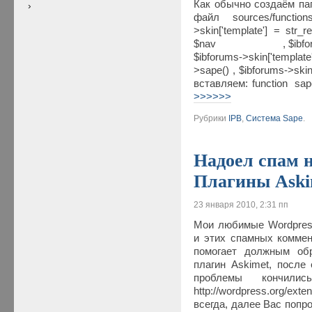
Как обычно создаём па
файл sources/functio
>skin['template'] = s
$nav , $ibforums->sk
$ibforums->skin['template'
>sape() , $ibforums->skin
вставляем: function sap
>>>>>>
Рубрики
IPB
,
Система Sape
.
Надоел спам 
Плагины Aski
23 января 2010, 2:31 пп
Мои любимые Wordpress
и этих спамных коммен
помогает должным обр
плагин Askimet, после 
проблемы кончили
http://wordpress.org/ext
всегда, далее Вас попро