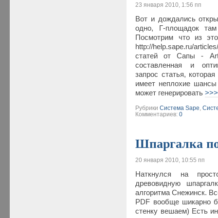
23 января 2010, 1:56 пп
Вот и дождались откры
одно, Г-площадок там
Посмотрим что из это
http://help.sape.ru/artic
статей от Сапы - Arti
составленная и опти
запрос статья, котора
имеет неплохие шансы 
может генерировать
>>
Рубрики
Система Sape
,
Систе
Комментариев:
0
Шпаргалка по
20 января 2010, 10:55 пп
Наткнулся на прост
древовидную шпаргал
алгоритма Снежинск. Вс
PDF вообще шикарно б
стенку вешаем) Есть и