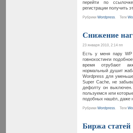
перейти по ссылочк
регистрации получить э
Рубрики
Wordpress
.
Теги
Wo
Снижение наг
23 января 2010, 2:14 пп
Есть у меня пару WP
говнохостинги подобное
время отрубают акк
нормальный душит жаба
Wordpress для уменьше
Super Cache, не забыв
дефолту он выключен.
пользуемся или которые
подобных нашёл, даже 
Рубрики
Wordpress
.
Теги
Wo
Биржа статей 