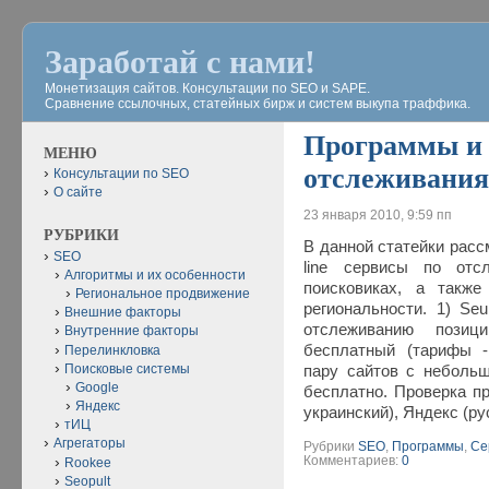
Заработай с нами!
Монетизация сайтов. Консультации по SEO и SAPE.
Сравнение ссылочных, статейных бирж и систем выкупа траффика.
Программы и 
МЕНЮ
отслеживания
Консультации по SEO
О сайте
23 января 2010, 9:59 пп
РУБРИКИ
В данной статейки расс
SEO
line сервисы по отс
Алгоритмы и их особенности
поисковиках, а также
Региональное продвижение
региональности. 1) Se
Внешние факторы
отслеживанию позиц
Внутренние факторы
бесплатный (тарифы - ht
Перелинкловка
Поисковые системы
пару сайтов с неболь
Google
бесплатно. Проверка пр
Яндекс
украинский), Яндекс (р
тИЦ
Агрегаторы
Рубрики
SEO
,
Программы
,
Се
Комментариев:
0
Rookee
Seopult