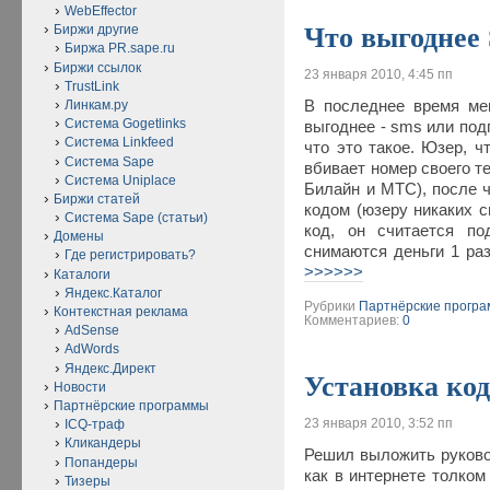
WebEffector
Что выгоднее
Биржи другие
Биржа PR.sape.ru
Биржи ссылок
23 января 2010, 4:45 пп
TrustLink
В последнее время ме
Линкам.ру
Система Gogetlinks
выгоднее - sms или под
Система Linkfeed
что это такое. Юзер, ч
Система Sape
вбивает номер своего т
Система Uniplace
Билайн и МТС), после ч
Биржи статей
кодом (юзеру никаких с
Система Sape (статьи)
код, он считается по
Домены
снимаются деньги 1 раз
Где регистрировать?
>>>>>>
Каталоги
Яндекс.Каталог
Рубрики
Партнёрские прогр
Контекстная реклама
Комментариев:
0
AdSense
AdWords
Яндекс.Директ
Установка код
Новости
Партнёрские программы
23 января 2010, 3:52 пп
ICQ-траф
Кликандеры
Решил выложить руковод
Попандеры
как в интернете толком
Тизеры