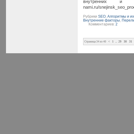
внутренних и проч
nami.ru/snejinsk_seo_pro
Рубрики
SEO
,
Алгоритмы и и
Внутренние факторы
,
Перел
Комментариев:
2
Страница 34 из 40
<
1
...
29
30
31