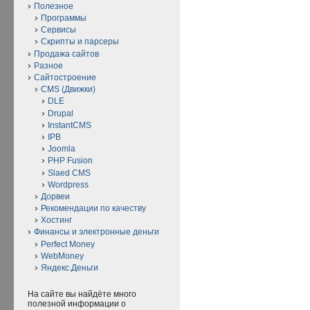
Полезное
Программы
Сервисы
Скрипты и парсеры
Продажа сайтов
Разное
Сайтостроение
CMS (Движки)
DLE
Drupal
InstantCMS
IPB
Joomla
PHP Fusion
Slaed CMS
Wordpress
Дорвеи
Рекомендации по качеству
Хостинг
Финансы и электронные деньги
Perfect Money
WebMoney
Яндекс.Деньги
На сайте вы найдёте много
полезной информации о