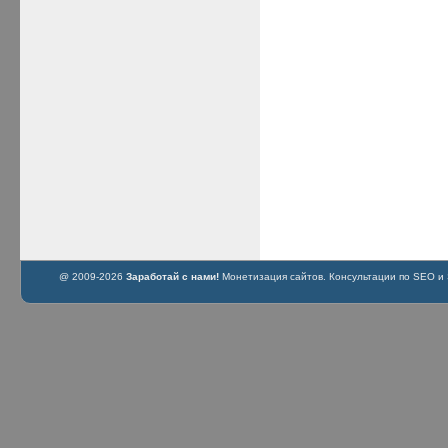
@ 2009-2026
Заработай с нами!
Монетизация сайтов. Консультации по SEO и S