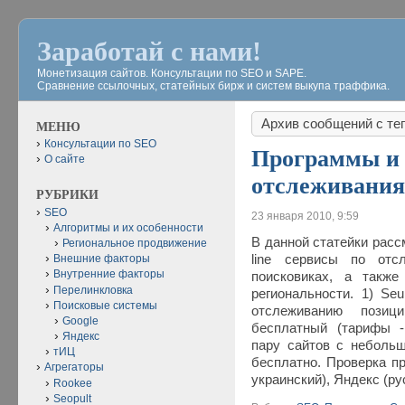
Заработай с нами!
Монетизация сайтов. Консультации по SEO и SAPE.
Сравнение ссылочных, статейных бирж и систем выкупа траффика.
Архив сообщений с те
МЕНЮ
Консультации по SEO
Программы и 
О сайте
отслеживания
РУБРИКИ
SEO
23 января 2010, 9:59
Алгоритмы и их особенности
В данной статейки расс
Региональное продвижение
line сервисы по отс
Внешние факторы
Внутренние факторы
поисковиках, а также
Перелинкловка
региональности. 1) Se
Поисковые системы
отслеживанию позиц
Google
бесплатный (тарифы - ht
Яндекс
пару сайтов с неболь
тИЦ
бесплатно. Проверка пр
Агрегаторы
украинский), Яндекс (р
Rookee
Seopult