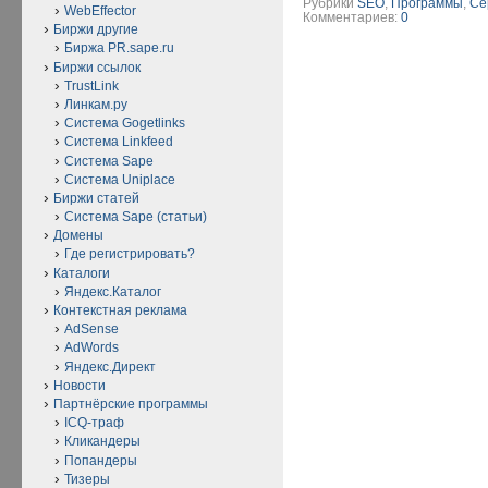
Рубрики
SEO
,
Программы
,
Се
WebEffector
Комментариев:
0
Биржи другие
Биржа PR.sape.ru
Биржи ссылок
TrustLink
Линкам.ру
Система Gogetlinks
Система Linkfeed
Система Sape
Система Uniplace
Биржи статей
Система Sape (статьи)
Домены
Где регистрировать?
Каталоги
Яндекс.Каталог
Контекстная реклама
AdSense
AdWords
Яндекс.Директ
Новости
Партнёрские программы
ICQ-траф
Кликандеры
Попандеры
Тизеры