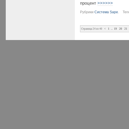
процент
>>>>>>
Рубрики
Система Sape
.
Тег
Страница 24 из 40
<
1
...
19
20
21