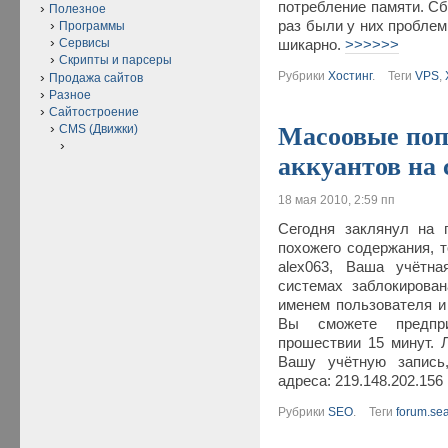
потребление памяти. Сб
Полезное
раз были у них проблем
Программы
Сервисы
шикарно.
>>>>>>
Скрипты и парсеры
Рубрики
Хостинг
.
Теги
VPS
,
Продажа сайтов
Разное
Сайтостроение
Масоовые поп
CMS (Движки)
аккуантов на 
18 мая 2010, 2:59 пп
Сегодня заклянул на 
похожего содержания, т
alex063, Ваша учётн
системах заблокирова
именем пользователя и
Вы сможете предпри
прошествии 15 минут. 
Вашу учётную запись
адреса: 219.148.202.15
Рубрики
SEO
.
Теги
forum.se