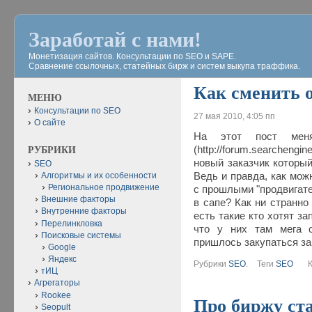
Заработай с нами!
Монетизация сайтов. Консультации по SEO и SAPE.
Сравнение ссылочных, статейных бирж и систем выкупа траффика.
Как сменить 
МЕНЮ
Консультации по SEO
27 мая 2010, 4:05 пп
О сайте
На этот пост мен
(http://forum.searchen
РУБРИКИ
новый заказчик который
SEO
Ведь и правда, как мож
Алгоритмы и их особенности
Региональное продвижение
с прошлыми "продвигате
Внешние факторы
в сапе? Как ни странно 
Внутренние факторы
есть такие кто хотят з
Перелинкловка
что у них там мега с
Поисковые системы
пришлось закупаться з
Google
Яндекс
Рубрики
SEO
.
Теги
SEO
Ком
тИЦ
Агрегаторы
Rookee
Про биржу ста
Seopult