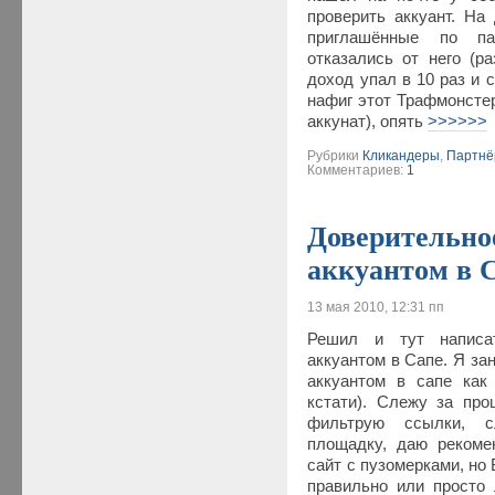
проверить аккуант. На
приглашённые по па
отказались от него (р
доход упал в 10 раз и 
нафиг этот Трафмонстер
аккунат), опять
>>>>>>
Рубрики
Кликандеры
,
Партнё
Комментариев:
1
Доверительно
аккуантом в 
13 мая 2010, 12:31 пп
Решил и тут написа
аккуантом в Сапе. Я з
аккуантом в сапе как
кстати). Слежу за про
фильтрую ссылки, с
площадку, даю рекоме
сайт с пузомерками, но 
правильно или просто 