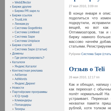
WebEffector
27 мая 2010, 3:09 пп
Биржи другие
Биржа PR.sape.ru
В конце января я опи
Биржи ссылок
поделиться что изме
TrustLink
подкрутили, исправили
Линкам.ру
вещей, но вот как
Система Gogetlinks
Оптимизаторов, так и 
Система Linkfeed
Система Sape
биржу намного больше
Система Uniplace
массово начнём добав
Биржи статей
статьями. Регистрируемс
Система Sape (статьи)
Домены
Рубрики
Система Sape (стать
Где регистрировать?
Каталоги
Яндекс.Каталог
Отзыв о Teli
Контекстная реклама
AdSense
26 мая 2010, 12:17 пп
AdWords
Яндекс.Директ
Как и обещал, напишу 
Новости
как переехал с обычны
Партнёрские программы
полёт нормальный! На
ICQ-траф
устраивает. Переехал
Кликандеры
нехватки памяти приш
Попандеры
рублей, хотя толком н
Тизеры