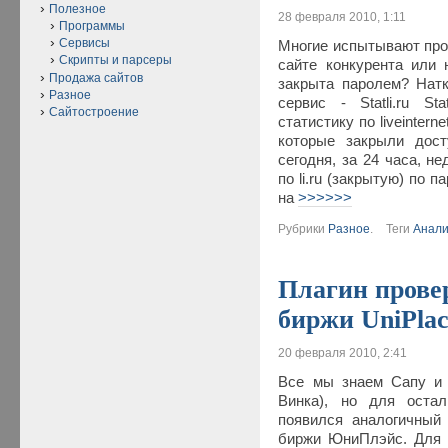
Полезное
28 февраля 2010, 1:11
Программы
Сервисы
Многие испытывают про
Скрипты и парсеры
сайте конкурента или 
Продажа сайтов
закрыта паролем? Нат
Разное
сервис - Statli.ru S
Сайтостроение
статистику по liveintern
которые закрыли дост
сегодня, за 24 часа, н
по li.ru (закрытую) по 
на
>>>>>>
Рубрики
Разное
.
Теги
Анал
Плагин прове
биржи UniPla
20 февраля 2010, 2:41
Все мы знаем Сапу и 
Винка), но для оста
появился аналогичный 
биржи ЮниПлэйс. Для 