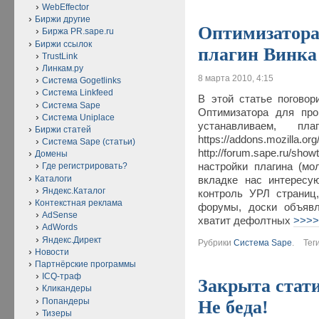
WebEffector
Биржи другие
Оптимизатора
Биржа PR.sape.ru
Биржи ссылок
плагин Винка
TrustLink
Линкам.ру
8 марта 2010, 4:15
Система Gogetlinks
Система Linkfeed
В этой статье поговор
Система Sape
Оптимизатора для про
Система Uniplace
устанавливаем, пл
Биржи статей
https://addons.mozilla.org
Система Sape (статьи)
http://forum.sape.ru/
Домены
настройки плагина (мо
Где регистрировать?
Каталоги
вкладке нас интересу
Яндекс.Каталог
контроль УРЛ страниц
Контекстная реклама
форумы, доски объявл
AdSense
хватит дефолтных
>>>
AdWords
Яндекс.Директ
Рубрики
Система Sape
.
Тег
Новости
Партнёрские программы
ICQ-траф
Закрыта стат
Кликандеры
Попандеры
Не беда!
Тизеры