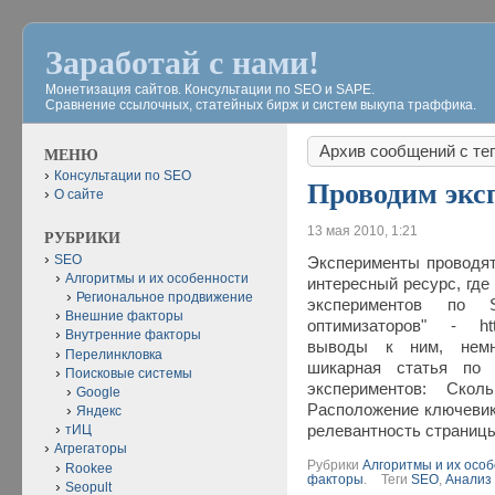
Заработай с нами!
Монетизация сайтов. Консультации по SEO и SAPE.
Сравнение ссылочных, статейных бирж и систем выкупа траффика.
Архив сообщений с те
МЕНЮ
Консультации по SEO
Проводим экс
О сайте
13 мая 2010, 1:21
РУБРИКИ
SEO
Эксперименты проводят
Алгоритмы и их особенности
интересный ресурс, где
Региональное продвижение
экспериментов по 
Внешние факторы
оптимизаторов" - http
Внутренние факторы
выводы к ним, немн
Перелинкловка
шикарная статья по 
Поисковые системы
экспериментов: Сколь
Google
Расположение ключевико
Яндекс
релевантность страницы
тИЦ
Агрегаторы
Рубрики
Алгоритмы и их осо
Rookee
факторы
.
Теги
SEO
,
Анализ
Seopult