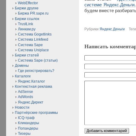
WebEffector
системе Яндекс.Деньги.
Биржи другие
будем вместе разбирать
Биржа PR.sape.ru
Биржи ссылок
TrustLink
Линкам.ру
Рубрики
Яндекс.Деньги
Тег
Система Gogetlinks
Система Linkfeed
Система Sape
Написать коммента
Система Uniplace
Биржи статей
Система Sape (статьи)
Домены
Где регистрировать?
Каталоги
Яндекс.Каталог
Контекстная реклама
AdSense
AdWords
Яндекс.Директ
Новости
Партнёрские программы
ICQ-траф
Кликандеры
Попандеры
Тизеры