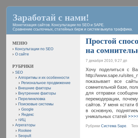
Заработай с нами!
Монетизация сайтов. Консультации по SEO и SAPE.
Сравнение ссылочных, статейных бирж и систем выкупа траффика.
Простой спос
МЕНЮ
на сомнительн
Консультации по SEO
О сайте
7 декабря 2010, 9:27 дп
РУБРИКИ
Хочу поделиться с Ва
SEO
http://www.sape.ru/sites
Алгоритмы и их особенности
показывает все сайт
Региональное продвижение
сомнительной базе, пол
Внешние факторы
для отправки сообщен
Внутренние факторы
перемодерации, почем
Перелинкловка
Поисковые системы
сайтов. У меня кстати 
Google
в основную, поднятие
Яндекс
уникальных статей
>>>
тИЦ
Агрегаторы
Рубрики
Система Sape
.
Тег
Rookee
Seopult