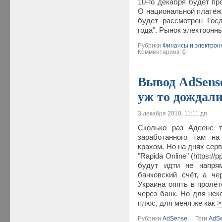
10-го декабря будет пр
О национальной платёжн
будет рассмотрен Гос
года". Рынок электронн
Рубрики
Финансы и электрон
Комментариев:
0
Вывод AdSens
уж то дождал
3 декабря 2010, 11:11 дп
Сколько раз Адсенс т
заработанного там на
крахом. Но на днях сер
"Rapida Online" (https://
будут идти не напря
банковский счёт, а че
Украина опять в пролёт
через банк. Но для не
плюс, для меня же как
>
Рубрики
AdSense
.
Теги
AdS