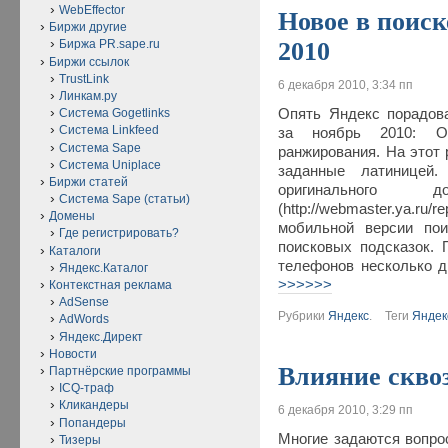
WebEffector
Новое в поиск
Биржи другие
2010
Биржа PR.sape.ru
Биржи ссылок
TrustLink
6 декабря 2010, 3:34 пп
Линкам.ру
Опять Яндекс порадов
Система Gogetlinks
Система Linkfeed
за ноябрь 2010: Об
Система Sape
ранжирования. На этот 
Система Uniplace
заданные латиницей.
Биржи статей
оригинального 
Система Sape (статьи)
(http://webmaster.ya
Домены
мобильной версии пои
Где регистрировать?
поисковых подсказок.
Каталоги
телефонов несколько д
Яндекс.Каталог
>>>>>>
Контекстная реклама
AdSense
Рубрики
Яндекс
.
Теги
Яндек
AdWords
Яндекс.Директ
Новости
Влияние скво
Партнёрские программы
ICQ-траф
Кликандеры
6 декабря 2010, 3:29 пп
Попандеры
Многие задаются вопро
Тизеры