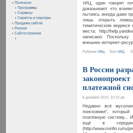
тИЦ, один говорят по
Полезное
Программы
доказывают что влияю
Сервисы
пытаясь иногда даже пр
Скрипты и парсеры
лишь открыть помо
Продажа сайтов
тематическом индексе 
Разное
места: http://help.yande
Сайтостроение
написано: Поскольку
внешних интернет-ресу
Рубрики
тИЦ
.
Теги
тИЦ
Ком
В России разр
законопроект
платежной си
6 декабря 2010, 10:15 дп
Недавно всё мусолил
поисковике", который
платёжную систему... 
ещё в середин
(http://www.minfin.ru/ru