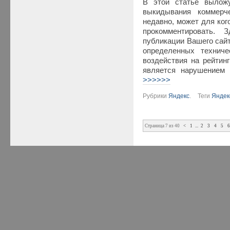
В этой статье вылож
выкидывания коммерч
недавно, может для ког
прокомментировать. 
публикации Вашего сайт
определенных техниче
воздействия на рейтинг
является нарушением 
>>>>>>
Рубрики
Яндекс
.
Теги
Яндек
Страница 7 из 40
<
1
...
2
3
4
5