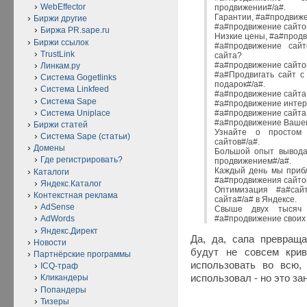
WebEffector
продвижении#/a#.
Гарантии, #a#продвиже
Биржи другие
#a#продвижение сайтов
Биржа PR.sape.ru
Низкие цены, #a#продв
Биржи ссылок
#a#продвижение сайт
TrustLink
сайта?
#a#продвижение сайтов
Линкам.ру
#a#Продвигать сайт с
Система Gogetlinks
подарок#/a#.
Система Linkfeed
#a#продвижение сайта
Система Sape
#a#продвижение интерн
Система Uniplace
#a#продвижение сайта 
#a#продвижение Вашег
Биржи статей
Узнайте о простом
Система Sape (статьи)
сайтов#/a#.
Домены
Большой опыт вывода
Где регистрировать?
продвижением#/a#.
Каждый день мы прибл
Каталоги
#a#продвижения сайтов
Яндекс.Каталог
Оптимизация #a#сай
Контекстная реклама
сайта#/a# в Яндексе.
AdSense
Свыше двух тысяч 
#a#продвижение своих
AdWords
Яндекс.Директ
Да, да, сапа превраща
Новости
будут не совсем крив
Партнёрские программы
использовать во всю,
ICQ-траф
использовал - но это за
Кликандеры
Попандеры
Тизеры