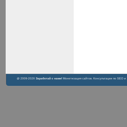
@ 2009-2026
Заработай с нами!
Монетизация сайтов. Консультации по SEO и S