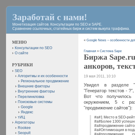
Заработай с нами!
Монетизация сайтов. Консультации по SEO и SAPE.
Сравнение ссылочных, статейных бирж и систем выкупа траффика.
«
Google News – особенности до
МЕНЮ
Консультации по SEO
Главная
»
Система Sape
О сайте
Биржа Sape.ru
анкоров, текс
РУБРИКИ
SEO
Алгоритмы и их особенности
19 мая 2011, 10:10
Региональное продвижение
Увидел в разделе "
Внешние факторы
"Генератор текстов - ?"
Внутренние факторы
Вот что получилось 
Перелинкловка
Поисковые системы
окружением, 5 с ра
Google
"продвижение сайтов"):
Яндекс
#a#1 Место в SEO-рейт
тИЦ
#a#Более 1300 успешны
Агрегаторы
#a#продвижение сайтов
Rookee
#a#Оптимизация в пода
Seopult
#a#продвижение 