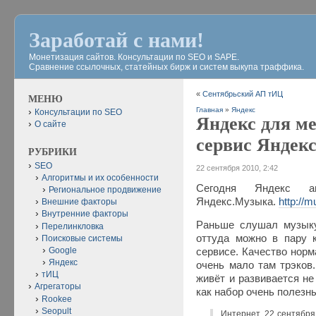
Заработай с нами!
Монетизация сайтов. Консультации по SEO и SAPE.
Сравнение ссылочных, статейных бирж и систем выкупа траффика.
«
Сентябрьский АП тИЦ
МЕНЮ
Главная
»
Яндекс
Консультации по SEO
Яндекс для м
О сайте
сервис Яндекс
РУБРИКИ
SEO
22 сентября 2010, 2:42
Алгоритмы и их особенности
Сегодня Яндекс а
Региональное продвижение
Яндекс.Музыка.
http://m
Внешние факторы
Внутренние факторы
Раньше слушал музыку
Перелинкловка
оттуда можно в пару 
Поисковые системы
Google
сервисе. Качество норм
Яндекс
очень мало там трэков
тИЦ
живёт и развивается не
Агрегаторы
как набор очень полезн
Rookee
Seopult
Интернет, 22 сентября