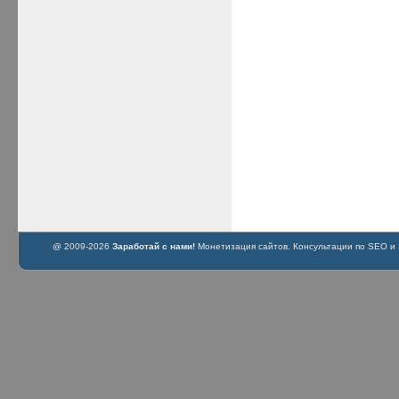
@ 2009-2026
Заработай с нами!
Монетизация сайтов. Консультации по SEO и S