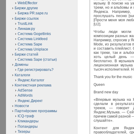
WebEffector
музыку. В поиске на y
треки, но и альбомы и
Биржи другие
Яндекса. Например,
Биржа PR.sape.ru
прослушать песню [sun
Биржи ссылок
[Прости меня моя люб
TrustLink
[U2].
Линкам.ру
Чтобы люди могли 
Система Gogetlinks
композиции разных жа
Система Linkfeed
Например, спросив у Я
Система Sape
Mode, из результатов 
и составить плейлист.
Система Uniplace
как треки, так и аль
Биржи статей
хоть целый день —
Система Sape (статьи)
бесплатно. В музыкал
Домены
лицензионная музыка
тысяч исполнителей. Н
Где регистрировать?
Каталоги
Thank you for the music
Яндекс.Каталог
Queen
Контекстная реклама
AdSense
Brand new day
AdWords
«Впервые музыка на Я
Яндекс.Директ
сделали в результат
Новости
треков, — говорит Д
Партнёрские программы
Яндекс.Музыка. — Сей
ICQ-траф
причем самой разной — 
слушайте».
Кликандеры
Попандеры
Контент для Яндек
Тизеры
правообладателей, с