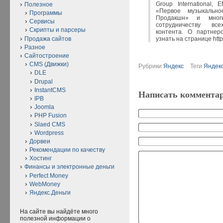
Group International,
Полезное
«Первое музыкально
Программы
Продакшн» и мног
Сервисы
сотрудничеству вс
Скрипты и парсеры
контента. О партнер
Продажа сайтов
узнать на странице http
Разное
Сайтостроение
CMS (Движки)
Рубрики
Яндекс
Теги
Яндек
DLE
Drupal
InstantCMS
Написать коммента
IPB
Joomla
PHP Fusion
Slaed CMS
Wordpress
Дорвеи
Рекомендации по качеству
Хостинг
Финансы и электронные деньги
Perfect Money
WebMoney
Яндекс.Деньги
На сайте вы найдёте много
полезной информации о