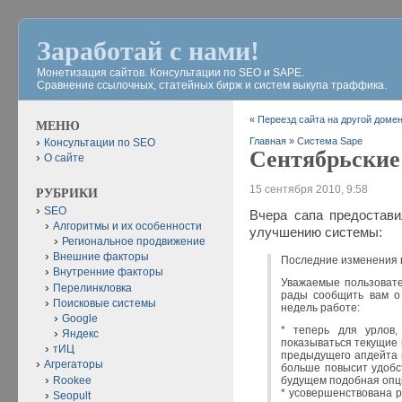
Заработай с нами!
Монетизация сайтов. Консультации по SEO и SAPE.
Сравнение ссылочных, статейных бирж и систем выкупа траффика.
«
Переезд сайта на другой доме
МЕНЮ
Главная
»
Система Sape
Консультации по SEO
Сентябрьские
О сайте
15 сентября 2010, 9:58
РУБРИКИ
SEO
Вчера сапа предостави
Алгоритмы и их особенности
улучшению системы:
Региональное продвижение
Внешние факторы
Последние изменения 
Внутренние факторы
Уважаемые пользовате
Перелинкловка
рады сообщить вам о
Поисковые системы
недель работе:
Google
* теперь для урлов,
Яндекс
показываться текущие 
тИЦ
предыдущего апдейта 
Агрегаторы
больше повысит удобс
Rookee
будущем подобная опци
* усовершенствована 
Seopult