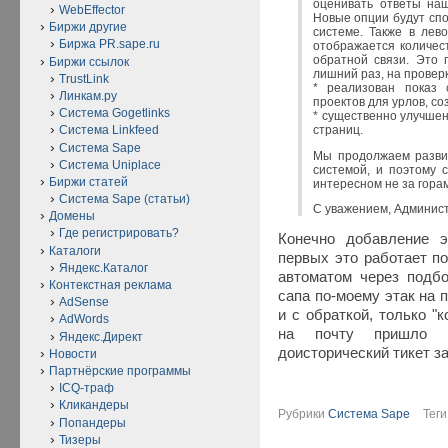
оценивать ответы наш
WebEffector
Новые опции будут сп
Биржи другие
системе. Также в лев
Биржа PR.sape.ru
отображается количес
обратной связи. Это 
Биржи ссылок
лишний раз, на проверк
TrustLink
* реализован показ 
Линкам.ру
проектов для урлов, со
Система Gogetlinks
* существенно улучшен
Система Linkfeed
страниц.
Система Sape
Мы продолжаем разви
Система Uniplace
системой, и поэтому 
Биржи статей
интересном не за гора
Система Sape (статьи)
С уважением, Админис
Домены
Где регистрировать?
Конечно добавление э
Каталоги
первых это работает п
Яндекс.Каталог
автоматом через подбо
Контекстная реклама
сапа по-моему этак на п
AdSense
и с обраткой, только "
AdWords
на почту пришло в
Яндекс.Директ
доисторический тикет за
Новости
Партнёрские программы
ICQ-траф
Кликандеры
Рубрики
Система Sape
Тег
Попандеры
Тизеры