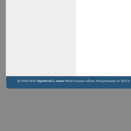
@ 2009-2026
Заработай с нами!
Монетизация сайтов. Консультации по SEO и S