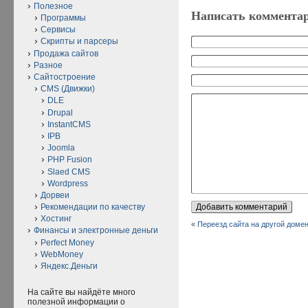
Полезное
Написать коммента
Программы
Сервисы
Скрипты и парсеры
Продажа сайтов
Разное
Сайтостроение
CMS (Движки)
DLE
Drupal
InstantCMS
IPB
Joomla
PHP Fusion
Slaed CMS
Wordpress
Дорвеи
Рекомендации по качеству
Хостинг
«
Переезд сайта на другой доме
Финансы и электронные деньги
Perfect Money
WebMoney
Яндекс.Деньги
На сайте вы найдёте много
полезной информации о