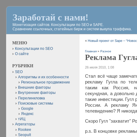
Заработай с нами!
Монетизация сайтов. Консультации по SEO и SAPE.
Сравнение ссылочных, статейных бирж и систем выкупа траффика.
«
Новый проект от Sape – “Новос
МЕНЮ
Консультации по SEO
Главная
»
Разное
О сайте
Реклама Гугла
РУБРИКИ
26 июля 2010, 1:08
SEO
Стал всё чаще замечать
Алгоритмы и их особенности
рекламу Гугла по тел
Региональное продвижение
таким как Россия, 
Внешние факторы
Внутренние факторы
секундная, а довольно д
Перелинкловка
такие инвестиции. Гугл
Поисковые системы
России. А рекламу Я
Google
телевидению? Я никогда
Яндекс
тИЦ
Скоро Гугл "захватит" Р
Агрегаторы
Rookee
p.s. В концовке рекламы:
Seopult