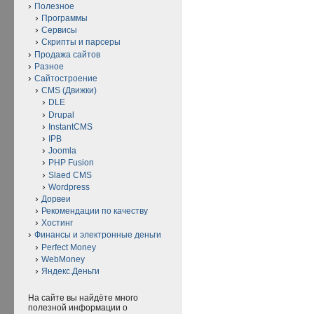
Полезное
Программы
Сервисы
Скрипты и парсеры
Продажа сайтов
Разное
Сайтостроение
CMS (Движки)
DLE
Drupal
InstantCMS
IPB
Joomla
PHP Fusion
Slaed CMS
Wordpress
Дорвеи
Рекомендации по качеству
Хостинг
Финансы и электронные деньги
Perfect Money
WebMoney
Яндекс.Деньги
На сайте вы найдёте много
полезной информации о