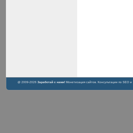
@ 2009-2026
Заработай с нами!
Монетизация сайтов. Консультации по SEO и S