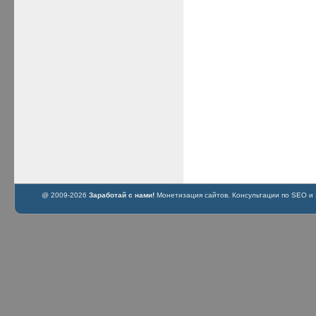
@ 2009-2026
Заработай с нами!
Монетизация сайтов. Консультации по SEO и S