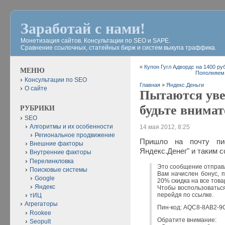
Заработай с нами!
Монетизация сайтов. Консультации по SEO и SAPE.
Сравнение ссылочных, статейных бирж и систем выкупа траффика.
«
Купон Гугл Адвордс на 1400 ру
МЕНЮ
Пополняем 
Консультации по SEO
Главная
»
Яндекс.Деньги
О сайте
Пытаются уве
будьте внимат
РУБРИКИ
SEO
Алгоритмы и их особенности
14 мая 2012, 8:25
Региональное продвижение
Пришло на почту пи
Внешние факторы
Яндекс.Денег" и таким 
Внутренние факторы
Перелинкловка
Это сообщение отправл
Поисковые системы
Вам начислен бонус, 
Google
20% скидка на все то
Яндекс
Чтобы воспользоваться
перейдя по ссылке.
тИЦ
Агрегаторы
Пин-код: AQC8-8AB2-9
Rookee
Обратите внимание:
Seopult