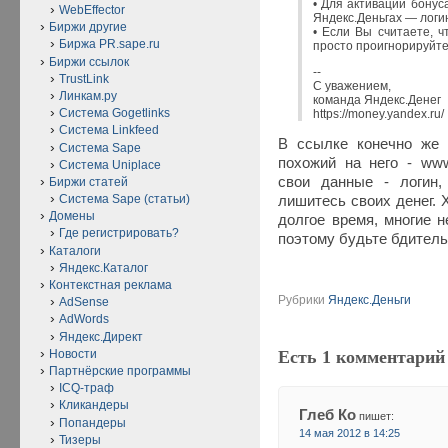
• Для активации бонус
WebEffector
Яндекс.Деньгах — логи
Биржи другие
• Если Вы считаете, 
Биржа PR.sape.ru
просто проигнорируйте
Биржи ссылок
--
TrustLink
С уважением,
Линкам.ру
команда Яндекс.Денег
Система Gogetlinks
https://money.yandex.ru/
Система Linkfeed
В ссылке конечно же н
Система Sape
похожий на него - www.
Система Uniplace
свои данные - логин,
Биржи статей
Система Sape (статьи)
лишитесь своих денег. 
Домены
долгое время, многие н
Где регистрировать?
поэтому будьте бдител
Каталоги
Яндекс.Каталог
Контекстная реклама
Рубрики
Яндекс.Деньги
AdSense
AdWords
Яндекс.Директ
Есть 1 комментарий
Новости
Партнёрские программы
ICQ-траф
Кликандеры
Глеб Ко
пишет:
Попандеры
14 мая 2012 в 14:25
Тизеры