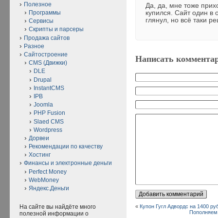
Полезное
Да, да, мне тоже прих
купился. Сайт один в 
Программы
глянул, но всё таки р
Сервисы
Скрипты и парсеры
Продажа сайтов
Разное
Сайтостроение
Написать коммента
CMS (Движки)
DLE
Drupal
InstantCMS
IPB
Joomla
PHP Fusion
Slaed CMS
Wordpress
Дорвеи
Рекомендации по качеству
Хостинг
Финансы и электронные деньги
Perfect Money
WebMoney
Яндекс.Деньги
«
Купон Гугл Адвордс на 1400 ру
На сайте вы найдёте много
Пополняем 
полезной информации о