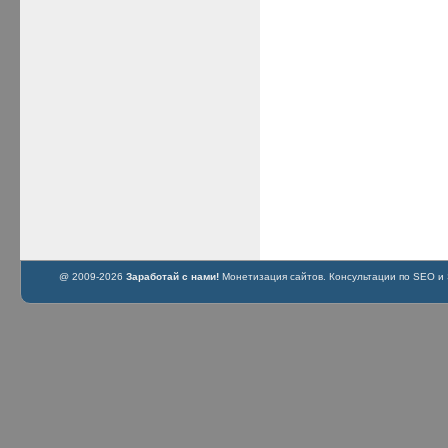
@ 2009-2026
Заработай с нами!
Монетизация сайтов. Консультации по SEO и S