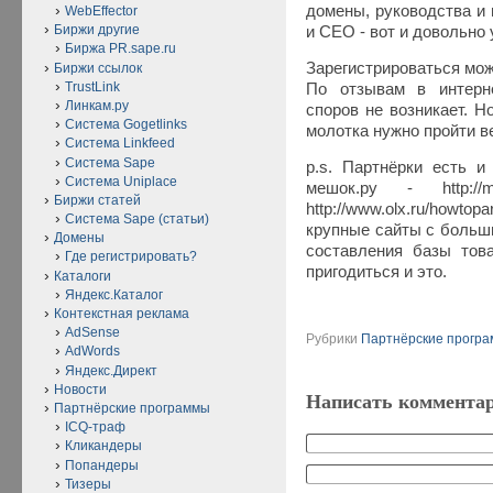
домены, руководства и 
WebEffector
Биржи другие
и СЕО - вот и довольно
Биржа PR.sape.ru
Зарегистрироваться можно
Биржи ссылок
TrustLink
По отзывам в интерне
Линкам.ру
споров не возникает. Н
Система Gogetlinks
молотка нужно пройти в
Система Linkfeed
Система Sape
p.s. Партнёрки есть и
Система Uniplace
мешок.ру - http://m
Биржи статей
http://www.olx.ru/how
Система Sape (статьи)
крупные сайты с больш
Домены
составления базы тов
Где регистрировать?
пригодиться и это.
Каталоги
Яндекс.Каталог
Контекстная реклама
AdSense
Рубрики
Партнёрские прогр
AdWords
Яндекс.Директ
Новости
Написать коммента
Партнёрские программы
ICQ-траф
Кликандеры
Попандеры
Тизеры