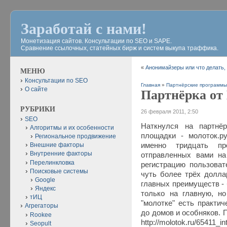
Заработай с нами!
Монетизация сайтов. Консультации по SEO и SAPE.
Сравнение ссылочных, статейных бирж и систем выкупа траффика.
«
Анонимайзеры или что делать, 
МЕНЮ
Консультации по SEO
Главная
»
Партнёрские программ
О сайте
Партнёрка от
РУБРИКИ
26 февраля 2011, 2:50
SEO
Наткнулся на партнёр
Алгоритмы и их особенности
площадки - молоток.р
Региональное продвижение
именно тридцать пр
Внешние факторы
Внутренние факторы
отправленных вами на
Перелинкловка
регистрацию пользоват
Поисковые системы
чуть более трёх долла
Google
главных преимуществ - 
Яндекс
только на главную, н
тИЦ
"молотке" есть практи
Агрегаторы
до домов и особняков. П
Rookee
http://molotok.ru/6541
Seopult