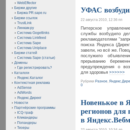
WebEffector
УФАС возбуди
Биржи другие
Биржа PR.sape.ru
Биржи ссылок
22 августа 2010, 12:36 пп
TrustLink
Питерское управлени
Линкам.ру
Система Gogetlinks
службы возбудило дел
Система Linkfeed
рекламодателями "запр
Система Sape
поиска Яндекса (Дирек
Система Uniplace
завели, но всё же. По
Биржи статей
послужило объявлен
Система Sape (статьи)
прерыванию беременн
Домены
предупреждения о воз
Где регистрировать?
для здоровья
>>>>>>
Каталоги
Яндекс.Каталог
Рубрики
Разное
,
Яндекс.Дире
Контекстная реклама
0
AdSense
AdWords
Яндекс.Директ
Новенькое в 
Новости
Партнёрские программы
регионов для
ICQ-траф
Кликандеры
в Яндекс.Веб
Попандеры
Тизеры
22 августа 2010, 10:34 дп