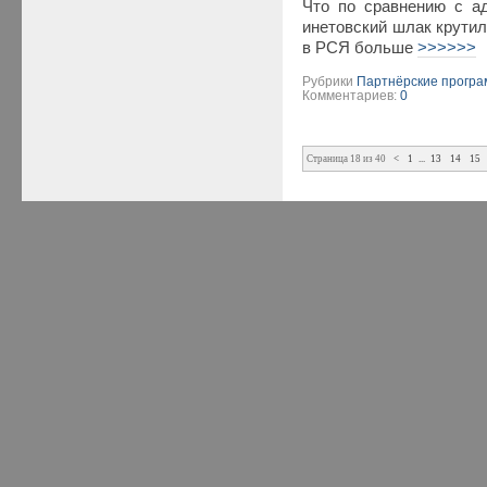
Что по сравнению с а
инетовский шлак крутил
в РСЯ больше
>>>>>>
Рубрики
Партнёрские прогр
Комментариев:
0
Страница 18 из 40
<
1
...
13
14
15