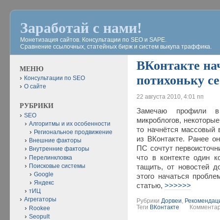
Заработай с нами!
Монетизация сайтов. Консультации по SEO и SAPE.
Сравнение ссылочных, статейных бирж и систем выкупа траффика.
ВКонтакте на
МЕНЮ
потихоньку се
Консультации по SEO
О сайте
22 августа 2010, 4:01 пп
РУБРИКИ
Замечаю профили в
SEO
микроблогов, некоторые
Алгоритмы и их особенности
то начнётся массовый 
Региональное продвижение
из ВКонтакте. Ранее о
Внешние факторы
ПС сочтут первоисточни
Внутренние факторы
что в контекте один к
Перелинкловка
Поисковые системы
тащить, от новостей д
Google
этого начаться пробле
Яндекс
статью,
>>>>>>
тИЦ
Агрегаторы
Рубрики
Дорвеи
,
Рекомендаци
Теги
ВКонтакте
Комментар
Rookee
Seopult