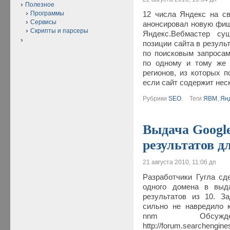
Полезное
Программы
12 числа Яндекс на своё
Сервисы
анонсировал новую фиш
Скрипты и парсеры
Яндекс.Вебмастер сущ
позиции сайта в резуль
по поисковым запросам
по одному и тому же 
регионов, из которых п
если сайт содержит не
Рубрики
SEO
.
Теги
ЯВМ
,
Ян
Выдача Google
результатов д
21 августа 2010, 11:06 дп
Разработчики Гугла сд
одного домена в выд
результатов из 10. З
сильно не навредило к
nnm Обсуж
http://forum.searchengin