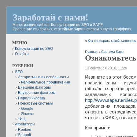
Заработай с нами!
Монетизация сайтов. Консультации по SEO и SAPE.
Сравнение ссылочных, статейных бирж и систем выкупа траффика.
«
Как проверить какой заголовок
МЕНЮ
Консультации по SEO
Главная
»
Система Sape
О сайте
Ознакомьтесь
РУБРИКИ
13 сентября 2010, 11:29
SEO
Извините за этот бессм
Алгоритмы и их особенности
Региональное продвижение
правила сапы - изучи
Внешние факторы
(http://help.sape.ru/sa
Внутренние факторы
задаваемых вопр
Перелинкловка
http://www.sape.ru/rules.
Поисковые системы
добавления площадо
Google
отказать в сотрудничес
Яндекс
что нет в ФАКе, ознаком
тИЦ
Агрегаторы
Как пример:
Rookee
Seopult