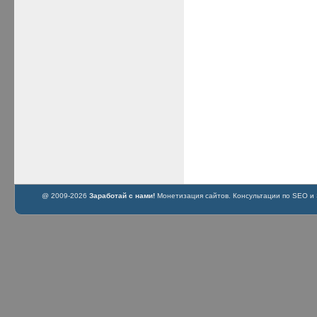
@ 2009-2026
Заработай с нами!
Монетизация сайтов. Консультации по SEO и S