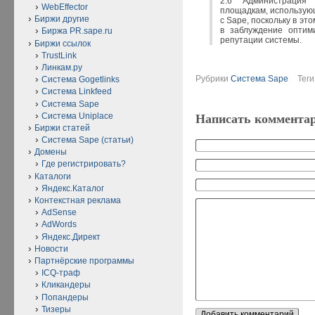
2.6 Администрация 
WebEffector
площадкам, использую
Биржи другие
с Sape, поскольку в эт
в заблуждение оптим
Биржа PR.sape.ru
репутации системы.
Биржи ссылок
TrustLink
Линкам.ру
Рубрики
Система Sape
Тег
Система Gogetlinks
Система Linkfeed
Система Sape
Система Uniplace
Написать коммента
Биржи статей
Система Sape (статьи)
Домены
Где регистрировать?
Каталоги
Яндекс.Каталог
Контекстная реклама
AdSense
AdWords
Яндекс.Директ
Новости
Партнёрские программы
ICQ-траф
Кликандеры
Попандеры
Тизеры