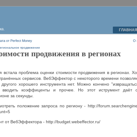
ка.
ГЛАВНА
та от Perfect Money
О 
егиональное продвижение
оимости продвижения в регионах
я встала проблема оценки стоимости продвижения в регионах. Хо
ранённых сервисов. ВебЭффектор с некоторого времени позволяет
 другого хорошего инструмента нет. Можно кончено "извращатьс
и вводить коэффиценты и прочее. Но этот иструмент даёт о
ионе за секунды.
мотреть положение запроса по региону - http://forum.searchengine
unt=5
т от ВебЭффектора - http://budget.webeffector.ru/