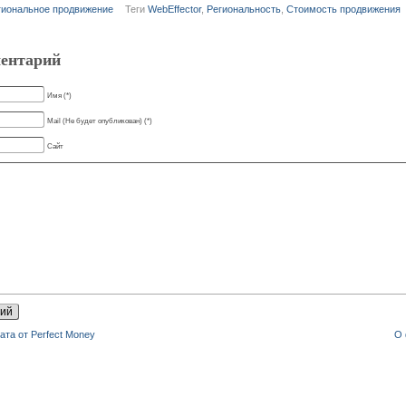
гиональное продвижение
Теги
WebEffector
,
Региональность
,
Стоимость продвижения
ентарий
Имя (*)
Mail (Не будет опубликован) (*)
Сайт
та от Perfect Money
О 