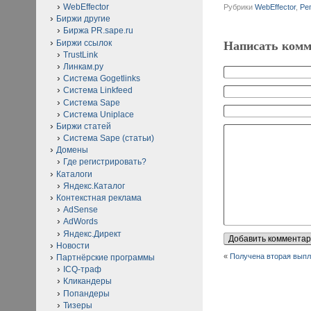
WebEffector
Рубрики
WebEffector
,
Ре
Биржи другие
Биржа PR.sape.ru
Биржи ссылок
Написать комм
TrustLink
Линкам.ру
Система Gogetlinks
Система Linkfeed
Система Sape
Система Uniplace
Биржи статей
Система Sape (статьи)
Домены
Где регистрировать?
Каталоги
Яндекс.Каталог
Контекстная реклама
AdSense
AdWords
Яндекс.Директ
Новости
«
Получена вторая выпла
Партнёрские программы
ICQ-траф
Кликандеры
Попандеры
Тизеры