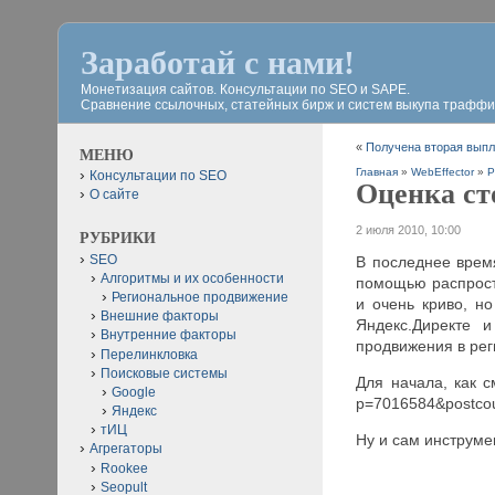
Заработай с нами!
Монетизация сайтов. Консультации по SEO и SAPE.
Сравнение ссылочных, статейных бирж и систем выкупа траффи
«
Получена вторая выпла
МЕНЮ
Главная
»
WebEffector
»
Р
Консультации по SEO
Оценка ст
О сайте
2 июля 2010, 10:00
РУБРИКИ
SEO
В последнее врем
Алгоритмы и их особенности
помощью распрост
Региональное продвижение
и очень криво, но
Внешние факторы
Яндекс.Директе 
Внутренние факторы
продвижения в рег
Перелинкловка
Поисковые системы
Для начала, как с
Google
p=7016584&postco
Яндекс
тИЦ
Ну и сам инструмен
Агрегаторы
Rookee
Seopult