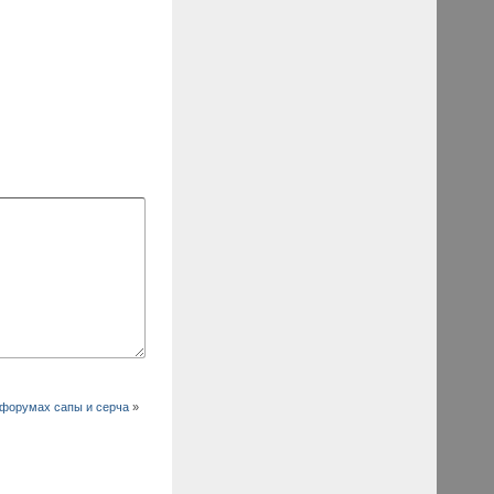
форумах сапы и серча
»