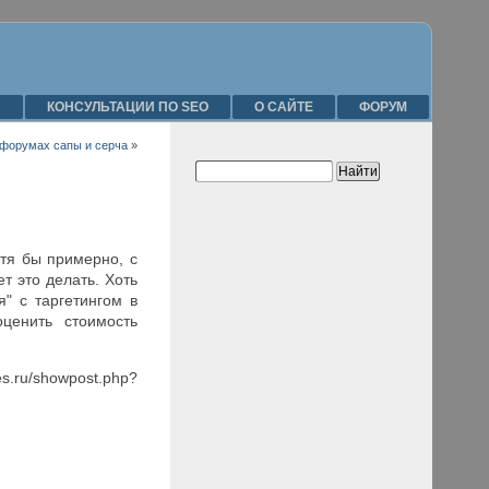
Я
КОНСУЛЬТАЦИИ ПО SEO
О САЙТЕ
ФОРУМ
форумах сапы и серча
»
тя бы примерно, с
 это делать. Хоть
я" с таргетингом в
ценить стоимость
s.ru/showpost.php?