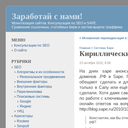
Заработай с нами!
Монетизация сайтов. Консультации по SEO и SAPE.
Сравнение ссылочных, статейных бирж и систем выкупа траффика.
«
Мгновенная переиндексация в
МЕНЮ
Консультации по SEO
Главная
»
Система Sape
О сайте
Кириллически
РУБРИКИ
23 октября 2010, 8:08
SEO
На днях sape анонси
Алгоритмы и их особенности
доменов .РФ в Sape. 
Региональное продвижение
обещают сделать и дл
Внешние факторы
Внутренние факторы
только в Сапу или ещё 
Перелинкловка
сделали. Хотя даже са
Поисковые системы
по работе с ключевыми 
Google
онлайн ответов на воп
Яндекс
http://blog.sape.ru/2010/1
тИЦ
Агрегаторы
Константин, как Вы от
Rookee
рф?
Seopult