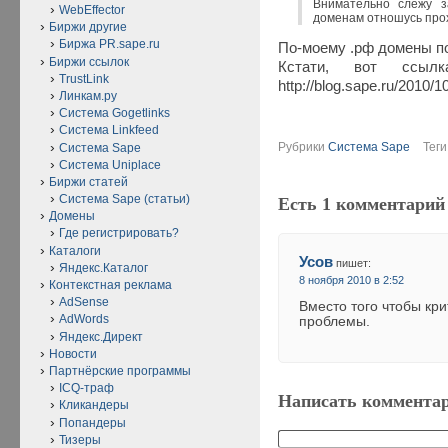
Внимательно слежу з
WebEffector
доменам отношусь про
Биржи другие
Биржа PR.sape.ru
По-моему .рф домены п
Биржи ссылок
Кстати, вот ссы
TrustLink
http://blog.sape.ru/2010/1
Линкам.ру
Система Gogetlinks
Система Linkfeed
Рубрики
Система Sape
Тег
Система Sape
Система Uniplace
Биржи статей
Система Sape (статьи)
Есть 1 комментарий
Домены
Где регистрировать?
Каталоги
Усов
пишет:
Яндекс.Каталог
8 ноября 2010 в 2:52
Контекстная реклама
AdSense
Вместо того чтобы кр
AdWords
проблемы.
Яндекс.Директ
Новости
Партнёрские программы
ICQ-траф
Написать коммента
Кликандеры
Попандеры
Тизеры