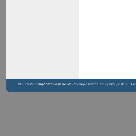
@ 2009-2026
Заработай с нами!
Монетизация сайтов. Консультации по SEO и S