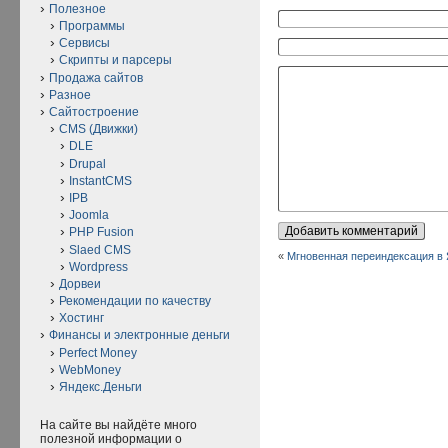
Полезное
Программы
Сервисы
Скрипты и парсеры
Продажа сайтов
Разное
Сайтостроение
CMS (Движки)
DLE
Drupal
InstantCMS
IPB
Joomla
PHP Fusion
Slaed CMS
«
Мгновенная переиндексация в
Wordpress
Дорвеи
Рекомендации по качеству
Хостинг
Финансы и электронные деньги
Perfect Money
WebMoney
Яндекс.Деньги
На сайте вы найдёте много
полезной информации о