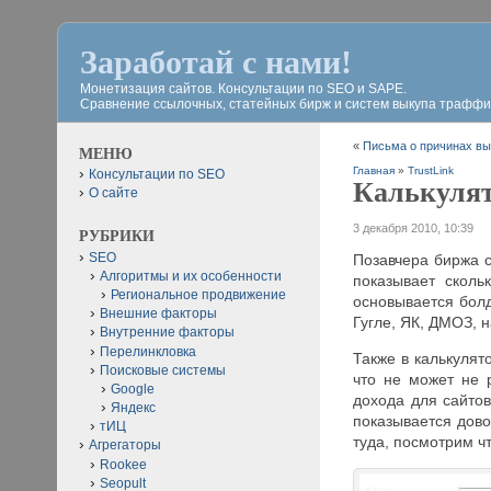
Заработай с нами!
Монетизация сайтов. Консультации по SEO и SAPE.
Сравнение ссылочных, статейных бирж и систем выкупа траффи
«
Письма о причинах вы
МЕНЮ
Главная
»
TrustLink
Консультации по SEO
Калькулят
О сайте
3 декабря 2010, 10:39
РУБРИКИ
SEO
Позавчера биржа с
Алгоритмы и их особенности
показывает сколь
Региональное продвижение
основывается болд
Внешние факторы
Гугле, ЯК, ДМОЗ, 
Внутренние факторы
Перелинкловка
Также в калькулят
Поисковые системы
что не может не 
Google
дохода для сайтов
Яндекс
показывается дово
тИЦ
туда, посмотрим ч
Агрегаторы
Rookee
Seopult