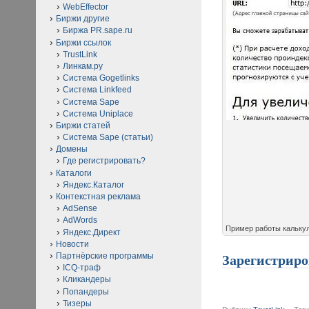
WebEffector
Биржи другие
Биржа PR.sape.ru
Биржи ссылок
TrustLink
Линкам.ру
Система Gogetlinks
Система Linkfeed
Система Sape
Система Uniplace
Биржи статей
Система Sape (статьи)
Домены
Где регистрировать?
Каталоги
Яндекс.Каталог
Контекстная реклама
AdSense
AdWords
Пример работы кальку
Яндекс.Директ
Новости
Партнёрские программы
Зарегистриро
ICQ-траф
Кликандеры
Попандеры
Тизеры