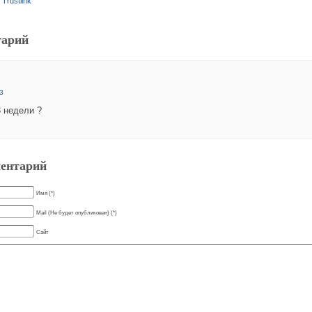
и
Trustlink
тарий
13
3 недели ?
ентарий
Имя (*)
Mail (Не будет опубликован) (*)
Сайт