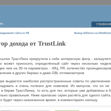
ка.
ГЛАВНА
кидывания сайта из ЯК
Вывод AdSense на WebMoney
ор дохода от TrustLink
сылок ТрастЛинк прикрутила к себе интересную фичу - калькулят
ко может приносить определённый сайт через несколько недел
ее чем на 30-ти параметрах - тИЦ, PR, количество проиндексиро
наличие в других биржах и даже GBL оптимизаторов.
оре выдаются наиболее распространенные советы по увеличению 
радовать и очень полезно для новичков. Из минусов, что он не 
 в бирже ТрастЛинка, то есть для тех, которые уже добавлены в б
льно правильным. Ниже прилагаю скрин расчёта для одного сайта
то будет через назначенное время, в комментариях напишу.