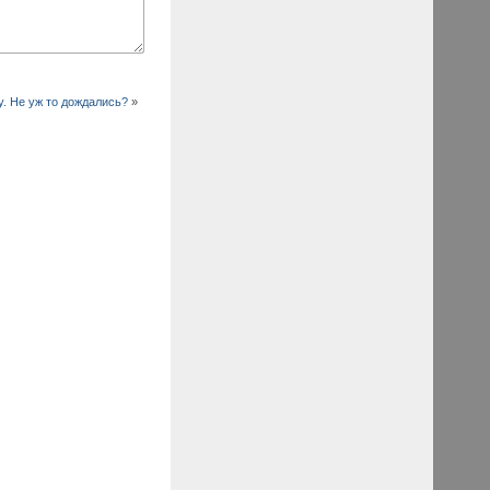
. Не уж то дождались?
»