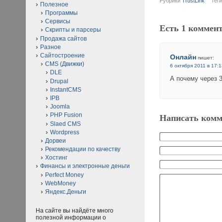
Рубрики
TrustLink
Тег
Полезное
Программы
Сервисы
Есть 1 коммен
Скрипты и парсеры
Продажа сайтов
Разное
Сайтостроение
Онлайн
пишет:
CMS (Движки)
6 октября 2011 в 17:
DLE
А почему через 
Drupal
InstantCMS
IPB
Joomla
PHP Fusion
Написать комм
Slaed CMS
Wordpress
Дорвеи
Рекомендации по качеству
Хостинг
Финансы и электронные деньги
Perfect Money
WebMoney
Яндекс.Деньги
На сайте вы найдёте много
полезной информации о