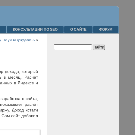
Я
КОНСУЛЬТАЦИИ ПО SEO
О САЙТЕ
ФОРУМ
. Не уж то дождались?
»
ор дохода, который
ь в месяц. Расчёт
ванных в Яндексе и
заработка с сайта,
показывает расчёт
иржу. Доход кстати
. Сам сайт добавил