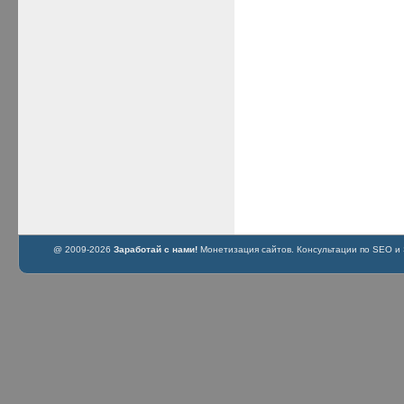
@ 2009-2026
Заработай с нами!
Монетизация сайтов. Консультации по SEO и S