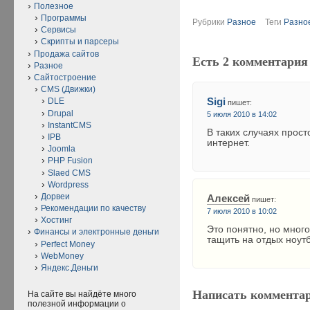
Полезное
Программы
Рубрики
Разное
Теги
Разно
Сервисы
Скрипты и парсеры
Продажа сайтов
Есть 2 комментария
Разное
Сайтостроение
CMS (Движки)
Sigi
DLE
пишет:
Drupal
5 июля 2010 в 14:02
InstantCMS
В таких случаях прос
IPB
интернет.
Joomla
PHP Fusion
Slaed CMS
Wordpress
Дорвеи
Алексей
пишет:
Рекомендации по качеству
7 июля 2010 в 10:02
Хостинг
Это понятно, но много
Финансы и электронные деньги
тащить на отдых ноут
Perfect Money
WebMoney
Яндекс.Деньги
Написать коммента
На сайте вы найдёте много
полезной информации о