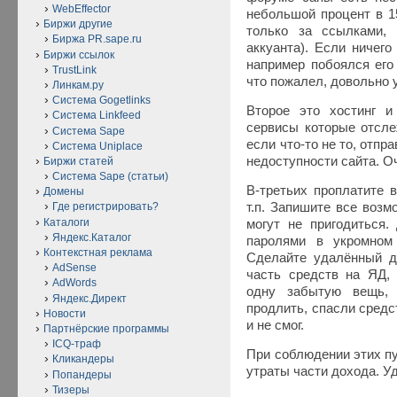
WebEffector
небольшой процент в 15
Биржи другие
только за ссылками,
Биржа PR.sape.ru
аккуанта). Если ничего
Биржи ссылок
например побоялся его 
TrustLink
что пожалел, довольно 
Линкам.ру
Система Gogetlinks
Второе это хостинг и
Система Linkfeed
сервисы которые отсле
Система Sape
если что-то не то, отп
Система Uniplace
недоступности сайта. О
Биржи статей
Система Sape (статьи)
В-третьих проплатите в
Домены
т.п. Запишите все возм
Где регистрировать?
Каталоги
могут не пригодиться
Яндекс.Каталог
паролями в укромном
Контекстная реклама
Сделайте удалённый д
AdSense
часть средств на ЯД,
AdWords
одну забытую вещь,
Яндекс.Директ
продлить, спасли средс
Новости
и не смог.
Партнёрские программы
ICQ-траф
При соблюдении этих пу
Кликандеры
утраты части дохода. У
Попандеры
Тизеры