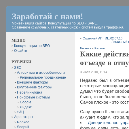
Заработай с нами!
Монетизация сайтов. Консультации по SEO и SAPE.
Сравнение ссылочных, статейных бирж и систем выкупа траффика.
«
Странный АП тИЦ 02.07.10
МЕНЮ
Легальный 
Консультации по SEO
Главная
»
Разное
О сайте
Какие действ
отъезде в отп
РУБРИКИ
SEO
3 июля 2010, 11:14
Алгоритмы и их особенности
Региональное продвижение
Недавно был в отъезде
Внешние факторы
некоторые манипуляции
Внутренние факторы
думал что будет свободн
Перелинкловка
было, то не было желан
Поисковые системы
Самое плохое - это хост
Google
Яндекс
Сапу нужно было ставит
тИЦ
аккуант людям, кто за п
Агрегаторы
Rookee
я -
Доверительное упр
Seopult
форуме сапы есть нес