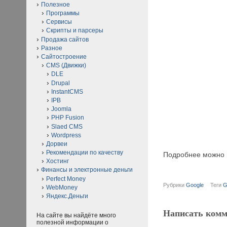
Полезное
Программы
Сервисы
Скрипты и парсеры
Продажа сайтов
Разное
Сайтостроение
CMS (Движки)
DLE
Drupal
InstantCMS
IPB
Joomla
PHP Fusion
Slaed CMS
Wordpress
Дорвеи
Рекомендации по качеству
Подробнее можно по
Хостинг
Финансы и электронные деньги
Perfect Money
Рубрики
Google
Теги
G
WebMoney
Яндекс.Деньги
Написать комм
На сайте вы найдёте много
полезной информации о