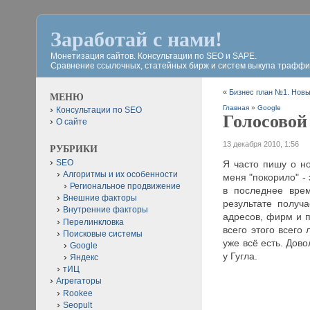
Заработай с нами!
Монетизация сайтов. Консультации по SEO и SAPE.
Сравнение ссылочных, статейных бирж и систем выкупа траффи
«
Бизнес план №1. Новы
МЕНЮ
Главная
»
Google
Консультации по SEO
Голосовой
О сайте
13 декабря 2010, 1:56
РУБРИКИ
SEO
Я часто пишу о н
Алгоритмы и их особенности
меня "покорило" -
Региональное продвижение
в последнее врем
Внешние факторы
результате получа
Внутренние факторы
адресов, фирм и п
Перелинкловка
всего этого всего
Поисковые системы
уже всё есть. Дов
Google
у Гугла.
Яндекс
тИЦ
Агрегаторы
Rookee
Seopult