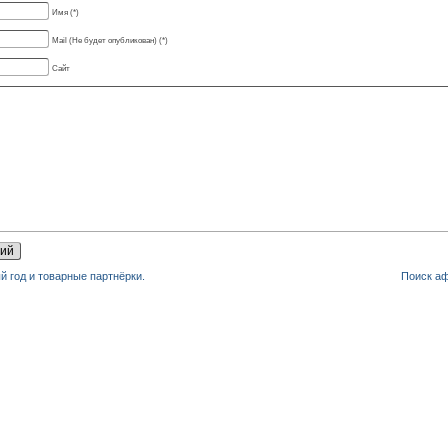
Имя (*)
Mail (Не будет опубликован) (*)
Сайт
й год и товарные партнёрки.
Поиск а