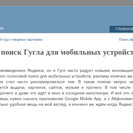
ка.
ГЛАВНА
й год и товарные партнёрки.
Поиск а
 поиск Гугла для мобильных устройс
ововведениях Яндекса, но и Гугл часто радует новыми инновация
 это голосовой поиск для мобильных устройств, рекламу конечно же 
я стал часто рекламироваться там. В таком поиске запрос з
ется выдача, картинок, сайтов, музыки и прочего. В том числе
рочего и даже что идёт в кино в соседнем кинотеатре. И всё это з
 лишь нужно скачать приложение Google Mobile App, а с Айфонами
ольно удобная вещь на мой взгляд, и кончено же ждём когда Яндекс