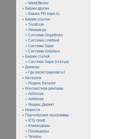
WebEffector
Биржи другие
Биржа PR.sape.ru
Биржи ссылок
TrustLink
Линкам.ру
Система Gogetlinks
Система Linkfeed
Система Sape
Система Uniplace
Биржи статей
Система Sape (статьи)
Домены
Где регистрировать?
Каталоги
Яндекс.Каталог
Контекстная реклама
AdSense
AdWords
Яндекс.Директ
Новости
Партнёрские программы
ICQ-траф
Кликандеры
Попандеры
Тизеры