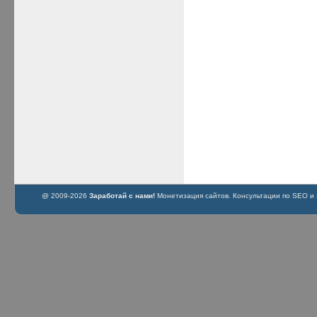
@ 2009-2026
Заработай с нами!
Монетизация сайтов. Консультации по SEO и S