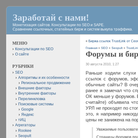
Заработай с нами!
Монетизация сайтов. Консультации по SEO и SAPE.
Сравнение ссылочных, статейных бирж и систем выкупа траффика.
«
Биржа ссылок TrustLink от Сео
МЕНЮ
Главная
»
SEO
»
Seopult
»
TrustLi
Консультации по SEO
Форумы и би
О сайте
30 августа 2010, 1:27
РУБРИКИ
SEO
Раньше ходили слухи 
Алгоритмы и их особенности
ссылок с форумов, эф
Региональное продвижение
обычные сайты? В очер
Внешние факторы
ранее я замечал что сп
Внутренние факторы
ОК меньше у форумов. В
Перелинкловка
считайте) объявила что
Поисковые системы
УРЛ не проходят по сто
Google
это, я например никогд
Яндекс
цены не занижена на по
тИЦ
Агрегаторы
Уважаемые пользовате
Rookee
Seopult
Страницы форумов прак