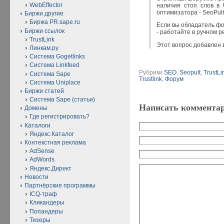
WebEffector
наличия стоп слов в
оптимизатора - SeoPult
Биржи другие
Биржа PR.sape.ru
Если вы обладатель ф
Биржи ссылок
- работайте в ручном р
TrustLink
Этот вопрос добавлен в
Линкам.ру
Система Gogetlinks
Система Linkfeed
Рубрики
SEO
,
Seopult
,
TrustLi
Система Sape
Trustlink
,
Форум
Система Uniplace
Биржи статей
Система Sape (статьи)
Написать коммента
Домены
Где регистрировать?
Каталоги
Яндекс.Каталог
Контекстная реклама
AdSense
AdWords
Яндекс.Директ
Новости
Партнёрские программы
ICQ-траф
Кликандеры
Попандеры
Тизеры