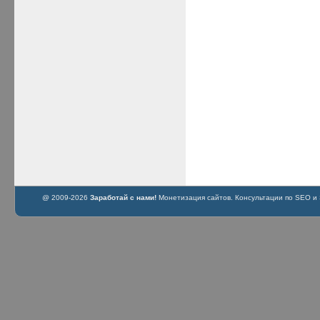
@ 2009-2026
Заработай с нами!
Монетизация сайтов. Консультации по SEO и S