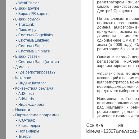
регистратором Ru-Ce
WebEffector
самого регистратор
Биржи другие
Дмитрий Орищенко.
Биржа PR.sape.ru
По его словам, в пер
Биржи ссылок
несколько раз подва
TrustLink
домена «абирег.рф» в 
Линкам.ру
придумано основател
Система Gogetlinks
доменным именем 
Система Linkfeed
одноименное СМИ, и п
знака (в 2009 году). 
Система Sape
регистрации было отка
Система Uniplace
Биржи статей
Однако в первый день
регистратор Ru-Cen
Система Sape (статьи)
зарегистрировав его на
Домены
Где регистрировать?
«В связи с тем, что дру
Каталоги
ассоциаций с нашим из
шаг регистратора можн
Яндекс.Каталог
перепродаже доменного
Контекстная реклама
продать его киберсвот
AdSense
Напомним, что Генер
AdWords
антимонопольная служб
Яндекс.Директ
ряд компаний - реги
Новости
регистрации доменов
Партнёрские программы
доменов в кириллическ
ICQ-траф
Ссылка на источн
Кликандеры
idnews=13507&newscat=
Попандеры
Тизеры