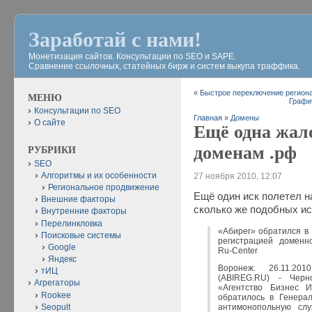
Заработай с нами!
Монетизация сайтов. Консультации по SEO и SAPE.
Сравнение ссылочных, статейных бирж и систем выкупа траффика.
«
Быстрое переключение регион
МЕНЮ
Графи
Консультации по SEO
Главная
»
Домены
О сайте
Ещё одна жал
доменам .рф
РУБРИКИ
SEO
Алгоритмы и их особенности
27 ноября 2010, 12:07
Региональное продвижение
Ещё один иск полетел на
Внешние факторы
сколько же подобных ис
Внутренние факторы
Перелинкловка
«Абирег» обратился в 
Поисковые системы
регистрацией доменн
Google
Ru-Center
Яндекс
Воронеж. 26.11.20
тИЦ
(ABIREG.RU) - Черн
Агрегаторы
«Агентство Бизнес 
Rookee
обратилось в Генера
Seopult
антимонопольную слу