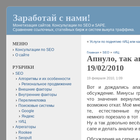
Заработай с нами!
Монетизация сайтов. Консультации по SEO и SAPE.
Сравнение ссылочных, статейных бирж и систем выкупа траффика.
«
Услуги по поднятию тИЦ или к
МЕНЮ
Консультации по SEO
Главная
»
SEO
»
тИЦ
О сайте
Апнуло, так 
19/02/2010
РУБРИКИ
SEO
19 февраля 2010, 1:09
Алгоритмы и их особенности
Региональное продвижение
Вот и дождались ап
Внешние факторы
обсуждение. Минусы гр
Внутренние факторы
что значения вернули
Перелинкловка
возможно откат. Моё мн
Поисковые системы
те, естественные пу
Google
Яндекс
немного порезало в тот 
тИЦ
Ну а так довольно весё
Агрегаторы
сапе и делать анализ и
Rookee
Seopult
Обсуждения на серче и 