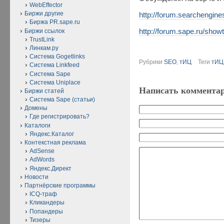
WebEffector
Биржи другие
http://forum.searchengin
Биржа PR.sape.ru
Биржи ссылок
http://forum.sape.ru/sho
TrustLink
Линкам.ру
Система Gogetlinks
Рубрики
SEO
,
тИЦ
Теги
тИЦ
Система Linkfeed
Система Sape
Система Uniplace
Написать коммента
Биржи статей
Система Sape (статьи)
Домены
Где регистрировать?
Каталоги
Яндекс.Каталог
Контекстная реклама
AdSense
AdWords
Яндекс.Директ
Новости
Партнёрские программы
ICQ-траф
Кликандеры
Попандеры
Тизеры