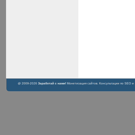
@ 2009-2026
Заработай с нами!
Монетизация сайтов. Консультации по SEO и S