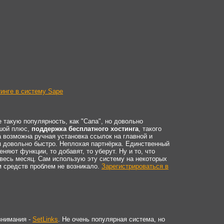
инге в систему Sape
е такую популярность, как "Сапа", но довольно
ьшой плюс,
поддержка бесплатного хостинга
, такого
га возможна ручная установка ссылок на главной и
я довольно быстро. Неплохая партнёрка. Единственный
еняют функции, то добавят, то уберут. Ну и то, что
 весь месяц. Сам использую эту систему на некоторых
м средств проблем не возникало.
Зарегистрироваться в
внимания -
SetLinks
. Не очень популярная система, но