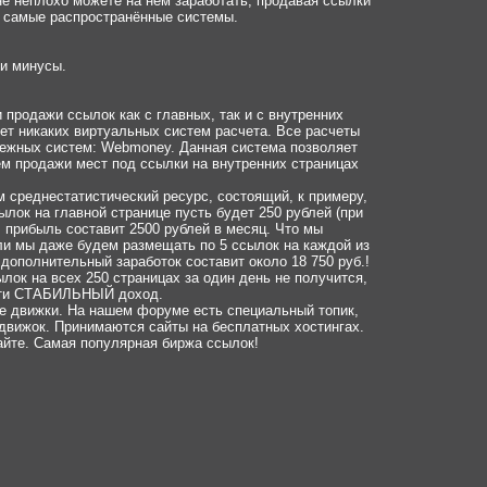
не неплохо можете на нём заработать, продавая ссылки
ы самые распространённые системы.
 и минусы.
продажи ссылок как с главных, так и с внутренних
нет никаких виртуальных систем расчета. Все расчеты
ежных систем: Webmoney. Данная система позволяет
ем продажи мест под ссылки на внутренних страницах
 среднестатистический ресурс, состоящий, к примеру,
лок на главной странице пусть будет 250 рублей (при
. прибыль составит 2500 рублей в месяц. Что мы
и мы даже будем размещать по 5 ссылок на каждой из
 дополнительный заработок составит около 18 750 руб.!
лок на всех 250 страницах за один день не получится,
идти СТАБИЛЬНЫЙ доход.
се движки. На нашем форуме есть специальный топик,
 движок. Принимаются сайты на бесплатных хостингах.
сайте. Самая популярная биржа ссылок!