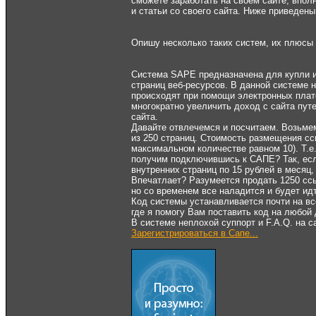
сможете заработать на своём сайте, впол
и статьи со своего сайта. Ниже приведен
Опишу несколько таких систем, их плюсы
Система SAPE предназначена для купли и 
страниц веб-ресурсов. В данной системе 
происходят при помощи электронных плат
многократно увеличить доход с сайта пут
сайта.
Давайте отвлечемся и посчитаем. Возьмем
из 250 страниц. Стоимость размещения ссы
максимальном количестве равном 10). Т.е
получим подключившись к САПЕ? Так, есл
внутренних страниц по 15 рублей в месяц,
Впечатлает? Разумеется продать 1250 ссы
но со временем все наладится и будет 
Код системы устанавливается почти на в
где я помогу Вам поставить код на любой
В системе неплохой суппорт и F.A.Q. на 
Зарегистрироваться в Сапе...